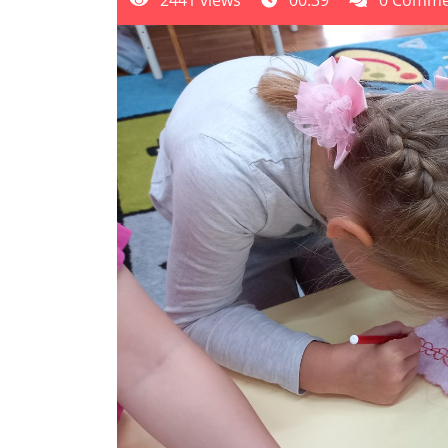
2441 views
00:39
0 Comme