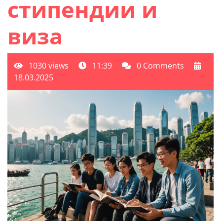
стипендии и
виза
1030 views
11:39
0 Comments
18.03.2025