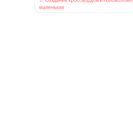
маленьких
по
записям