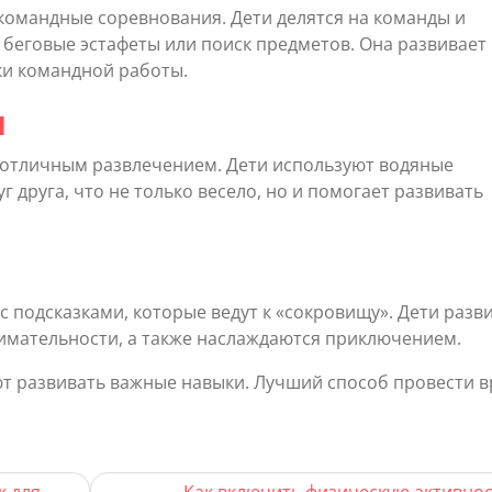
 командные соревнования. Дети делятся на команды и
 беговые эстафеты или поиск предметов. Она развивает
ки командной работы.
и
т отличным развлечением. Дети используют водяные
г друга, что не только весело, но и помогает развивать
 с подсказками, которые ведут к «сокровищу». Дети разв
имательности, а также наслаждаются приключением.
ают развивать важные навыки. Лучший способ провести 
к для
Как включить физическую активнос