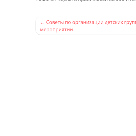
Навигация
Советы по организации детских гру
мероприятий
по
записям