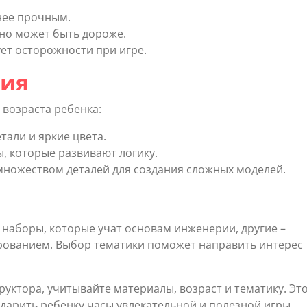
енее прочным.
 но может быть дороже.
ует осторожности при игре.
рия
 возраста ребенка:
тали и яркие цвета.
ы, которые развивают логику.
 множеством деталей для создания сложных моделей.
ь наборы, которые учат основам инженерии, другие –
рованием. Выбор тематики поможет направить интерес
руктора, учитывайте материалы, возраст и тематику. Эт
дарить ребенку часы увлекательной и полезной игры.