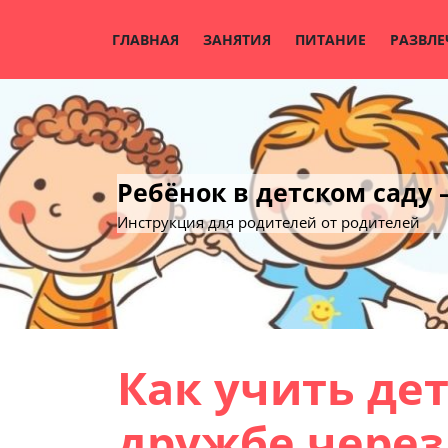
Skip
to
ГЛАВНАЯ
ЗАНЯТИЯ
ПИТАНИЕ
РАЗВЛЕ
content
Ребёнок в детском саду
Инструкция для родителей от родителей
Как учить де
дружбе через