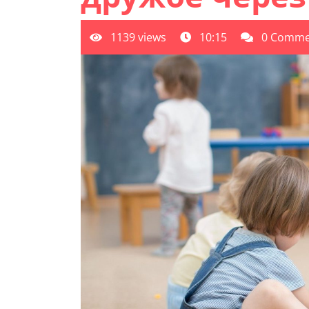
1139 views
10:15
0 Comme