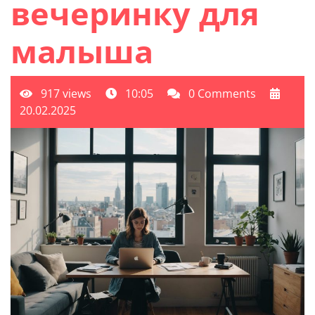
вечеринку для
малыша
917 views
10:05
0 Comments
20.02.2025