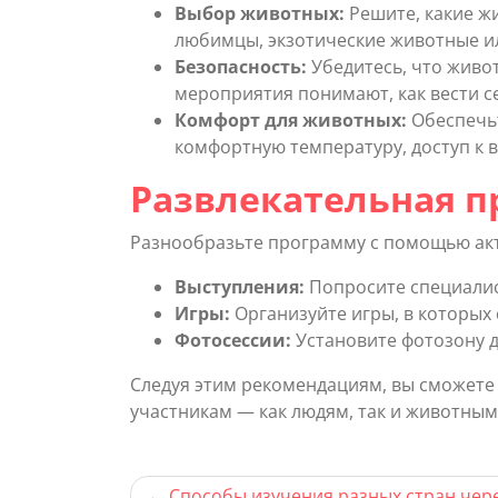
Выбор животных:
Решите, какие ж
любимцы, экзотические животные ил
Безопасность:
Убедитесь, что живот
мероприятия понимают, как вести с
Комфорт для животных:
Обеспечьт
комфортную температуру, доступ к в
Развлекательная 
Разнообразьте программу с помощью акти
Выступления:
Попросите специалис
Игры:
Организуйте игры, в которых 
Фотосессии:
Установите фотозону д
Следуя этим рекомендациям, вы сможете
участникам — как людям, так и животным
Навигация
Способы изучения разных стран чер