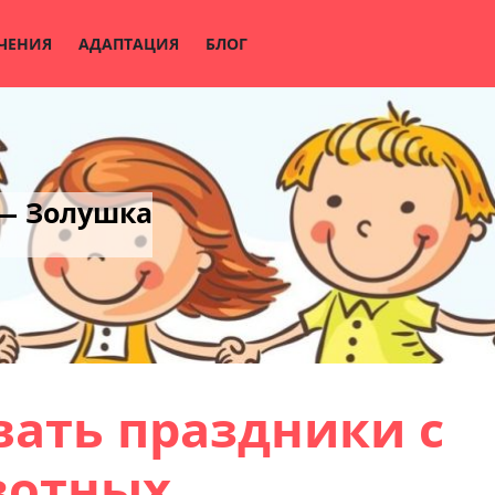
ЧЕНИЯ
АДАПТАЦИЯ
БЛОГ
 — Золушка
вать праздники с
вотных