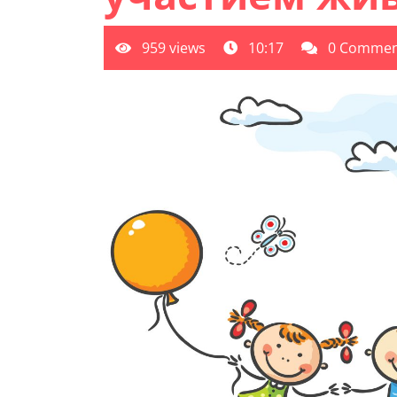
959 views
10:17
0 Commen