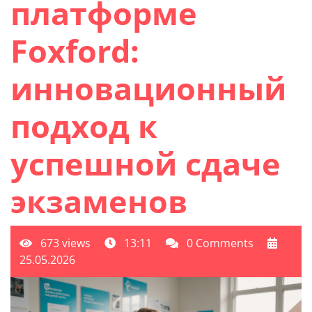
платформе
Foxford:
инновационный
подход к
успешной сдаче
экзаменов
673 views
13:11
0 Comments
25.05.2026