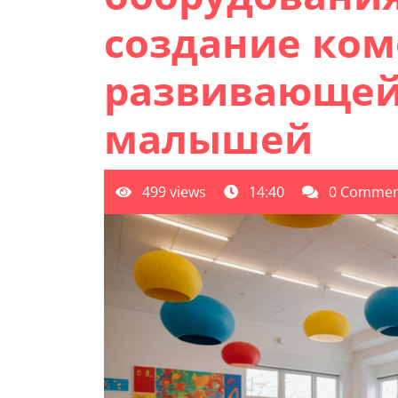
создание ко
развивающей
малышей
499 views
14:40
0 Commen