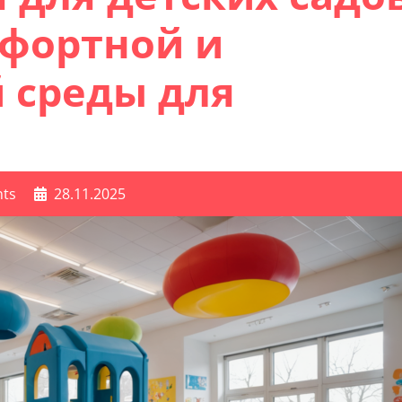
мфортной и
 среды для
ts
28.11.2025