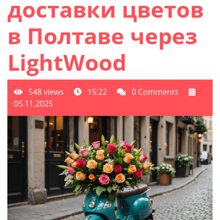
доставки цветов
в Полтаве через
LightWood
548 views
15:22
0 Comments
05.11.2025